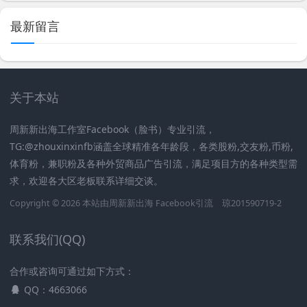
最新留言
关于本站
周新新出海工作室Facebook（脸书）专业引流，
TG:@zhouxinxinfb涵盖全球精准各年龄段，各类股粉,交友粉,币粉,
体育粉，兼职粉及各种外贸商品广告引流，满足项目方的各种类型需
求，欢迎各大区老板联系详细交谈。
Copyright © 2026 本站由周新新出海
Facebook引流
琼201590719-2
联系我们(QQ)
合作或咨询可通过如下方式：
QQ：4663066