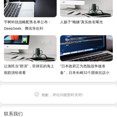
宇树科技战略配售名单公布：
人贩子“梅姨”真实姓名曝光
DeepSeek、腾讯等在列
让渔民当“群演”，菲律宾的海上
“日本政府正为危险战争做准
闹剧演给谁看
备”，日本长崎32个团体抗议小
泉“拥核论”
抱歉，评论功能暂时关闭!
联系我们