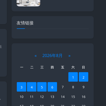
友情链接
组
«
2026年8月
»
一
二
三
四
五
六
日
1
2
7
8
9
3
4
5
6
10
11
12
13
14
15
16
小