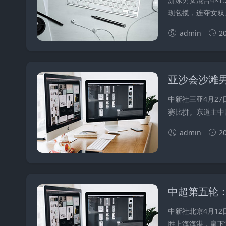
现包揽，连夺女双、.
admin
2
亚沙会沙滩
中新社三亚4月27
赛比拼。东道主中国
admin
2
中超第五轮：
中新社北京4月12
胜上海海港，赢下“