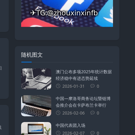
✈TG:@zhouxinxinfb
随机图文
日
澳门公布多项2025年统计数据
经济稳中有进态势延续
2026-01-31
0
中国—摩洛哥商务论坛暨链博
会推介会在卡萨布兰卡举行
2026-02-06
0
中国代表团入场
域
2026-02-07
0