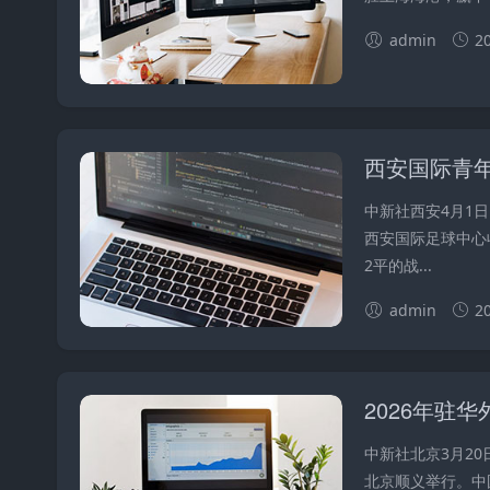
admin
2
西安国际青年
中新社西安4月1日
西安国际足球中心收
2平的战...
admin
2
2026年驻
中新社北京3月20
北京顺义举行。中