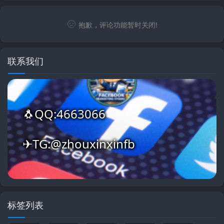
抱歉，评论功能暂时关闭!
联系我们
🐧QQ:4663066
✈TG:@zhouxinxinfb
标签列表