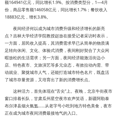
额164941亿元，同比增长1.9%。按消费类型分，1—4月
份，商品零售额146058亿元，同比增长1.7%；餐饮收入
18883亿元，增长3.8%。
夜间经济何以成为城市消费升级和经济增长的新亮
点？吉林大学经济学院教授赵放在接受记者采访时表示，
一方面，居民收入提高，其消费需求早已从简单的物质满
足转向休闲、文化、体验式消费，夜间刚好契合了大众闲
暇放松的生活需求；另一方面，夜间经济能激活街边小
店、特色夜市、文旅演艺等多元业态，有效拉动内需、带
动就业、聚拢城市人气，还能打造城市特色名片，既盘活
了城市存量资源，又培育出了新的消费增长点。
这种活力，首先体现在“舌尖”上。夜晚，北京牛街夜市
窗口排着长队，甘肃瓜州星空夜市欢声笑语，新疆阿勒泰
布尔津县烟火氤氲……从老字号小吃到地方特色美食，夜市
正在成为城市夜间消费最接地气的入口。