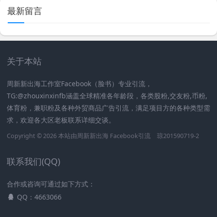
最新留言
关于本站
周新新出海工作室Facebook（脸书）专业引流，
TG:@zhouxinxinfb涵盖全球精准各年龄段，各类股粉,交友粉,币粉,
体育粉，兼职粉及各种外贸商品广告引流，满足项目方的各种类型需
求，欢迎各大区老板联系详细交谈。
Copyright © 2026 本站由周新新出海
Facebook引流
琼201590719-2
联系我们(QQ)
合作或咨询可通过如下方式：
QQ：4663066