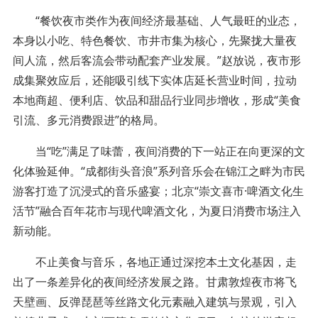
“餐饮夜市类作为夜间经济最基础、人气最旺的业态，
本身以小吃、特色餐饮、市井市集为核心，先聚拢大量夜
间人流，然后客流会带动配套产业发展。”赵放说，夜市形
成集聚效应后，还能吸引线下实体店延长营业时间，拉动
本地商超、便利店、饮品和甜品行业同步增收，形成“美食
引流、多元消费跟进”的格局。
当“吃”满足了味蕾，夜间消费的下一站正在向更深的文
化体验延伸。“成都街头音浪”系列音乐会在锦江之畔为市民
游客打造了沉浸式的音乐盛宴；北京“崇文喜市·啤酒文化生
活节”融合百年花市与现代啤酒文化，为夏日消费市场注入
新动能。
不止美食与音乐，各地正通过深挖本土文化基因，走
出了一条差异化的夜间经济发展之路。甘肃敦煌夜市将飞
天壁画、反弹琵琶等丝路文化元素融入建筑与景观，引入