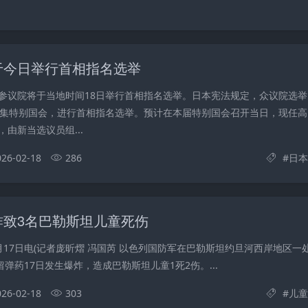
于今日举行首相指名选举
参议院将于当地时间18日举行首相指名选举。日本宪法规定，众议院选举
召集特别国会，进行首相指名选举。预计在本届特别国会召开当日，现任高
由新当选议员组...
026-02-18
286
#
日本
炸致3名巴勒斯坦儿童死伤
月17日电(记者庞昕熠 冯国芮 以色列国防军在巴勒斯坦约旦河西岸地区一
留弹药17日发生爆炸，造成巴勒斯坦儿童1死2伤。...
026-02-18
303
#
儿童