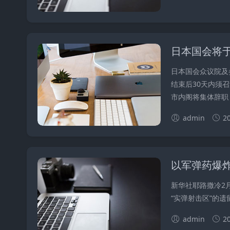
日本国会将
日本国会众议院及
结束后30天内须
市内阁将集体辞职，
admin
2
以军弹药爆
新华社耶路撒冷2
“实弹射击区”的遗
admin
2