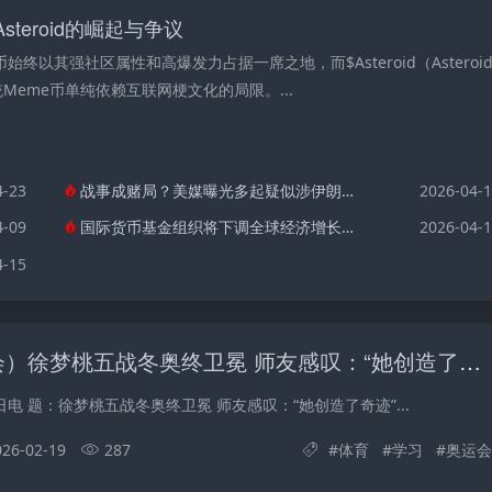
steroid的崛起与争议
终以其强社区属性和高爆发力占据一席之地，而$Asteroid（Asteroi
统Meme币单纯依赖互联网梗文化的局限。...
4-23
战事成赌局？美媒曝光多起疑似涉伊朗战事“内幕交易”
2026-04-
4-09
国际货币基金组织将下调全球经济增长预期
2026-04-
4-15
（米兰冬奥会）徐梦桃五战冬奥终卫冕 师友感叹：“她创造了奇迹”
日电 题：徐梦桃五战冬奥终卫冕 师友感叹：“她创造了奇迹”...
026-02-19
287
#
体育
#
学习
#
奥运会