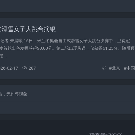
式滑雪女子大跳台摘银
 (记者 朱晨曦 16日，米兰冬奥会自由式滑雪女子大跳台决赛中，卫冕冠
首轮出色发挥获得90.00分。第二轮出现失误，仅获得61.25分。随后顶
..
026-02-17
287
#
北京
#
中国
网站，无作弊现象