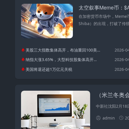
太空叙事Meme币：$A
在加密货币市场中，Meme币始
Shiba）的出现，打破了传
美股三大指数集体高开，布油重回100美元上方
2026-0
纳指大涨3.65%，大型科技股集体高开，油气板块显著回调
2026-0
美国将退还超1万亿元关税
2026-0
中新社沈阳2月18
admin
2