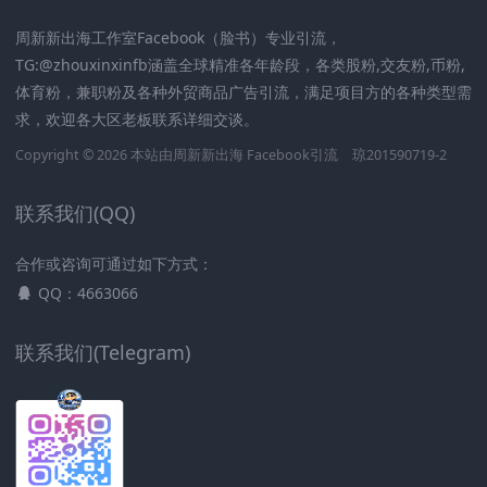
周新新出海工作室Facebook（脸书）专业引流，
TG:@zhouxinxinfb涵盖全球精准各年龄段，各类股粉,交友粉,币粉,
体育粉，兼职粉及各种外贸商品广告引流，满足项目方的各种类型需
求，欢迎各大区老板联系详细交谈。
Copyright © 2026 本站由周新新出海
Facebook引流
琼201590719-2
联系我们(QQ)
合作或咨询可通过如下方式：
QQ：4663066
联系我们(Telegram)