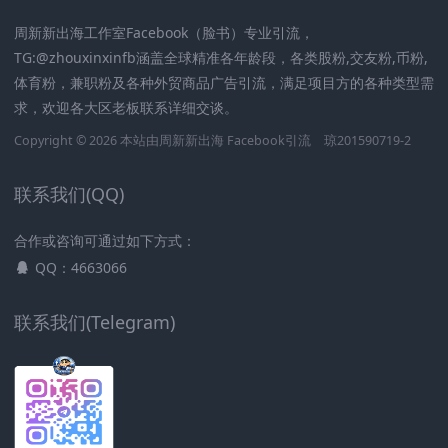
周新新出海工作室Facebook（脸书）专业引流，
TG:@zhouxinxinfb涵盖全球精准各年龄段，各类股粉,交友粉,币粉,
体育粉，兼职粉及各种外贸商品广告引流，满足项目方的各种类型需
求，欢迎各大区老板联系详细交谈。
Copyright © 2026 本站由周新新出海
Facebook引流
琼201590719-2
联系我们(QQ)
合作或咨询可通过如下方式：
QQ：4663066
联系我们(Telegram)