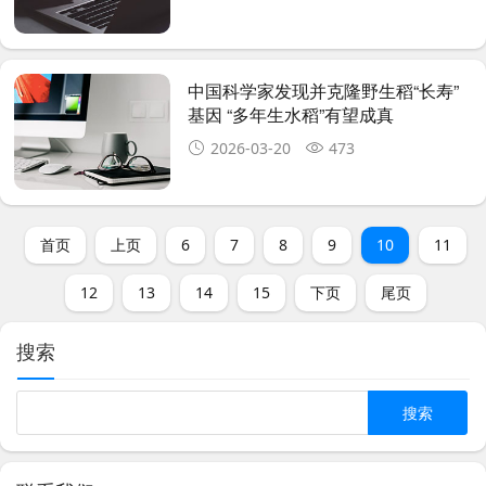
中国科学家发现并克隆野生稻“长寿”
基因 “多年生水稻”有望成真
2026-03-20
473
首页
上页
6
7
8
9
10
11
12
13
14
15
下页
尾页
搜索
Search