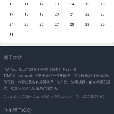
10
11
12
13
14
15
16
17
18
19
20
21
22
23
24
25
26
27
28
29
30
31
关于本站
周新新出海工作室Facebook（脸书）专业引流，
TG:@zhouxinxinfb涵盖全球精准各年龄段，各类股粉,交友粉,币粉,
体育粉，兼职粉及各种外贸商品广告引流，满足项目方的各种类型需
求，欢迎各大区老板联系详细交谈。
Copyright © 2026 本站由周新新出海
Facebook引流
琼201590719-2
联系我们(QQ)