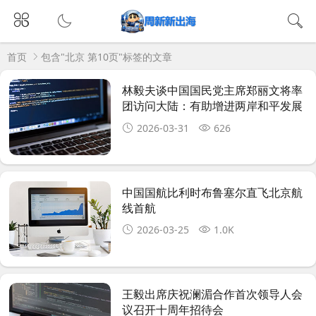
首页
包含"北京 第10页"标签的文章
林毅夫谈中国国民党主席郑丽文将率
团访问大陆：有助增进两岸和平发展
2026-03-31
626
中国国航比利时布鲁塞尔直飞北京航
线首航
2026-03-25
1.0K
王毅出席庆祝澜湄合作首次领导人会
议召开十周年招待会