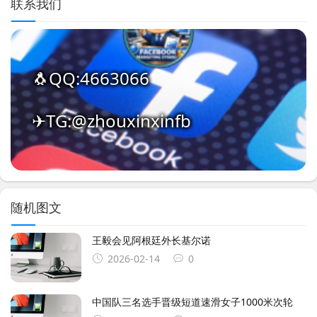
联系我们
🐧QQ:4663066
✈TG:@zhouxinxinfb
随机图文
王毅会见阿根廷外长基尔诺
2026-02-14
0
中国队三名选手晋级短道速滑女子1000米次轮